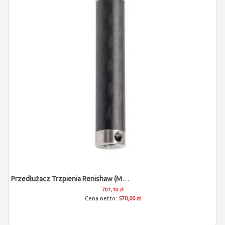
Przedłużacz Trzpienia Renishaw (M5/L80)
701,10 zł
570,00 zł