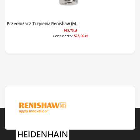
Przedłużacz Trzpienia Renishaw (M5/L60)
645,75 zł
525,00 zł