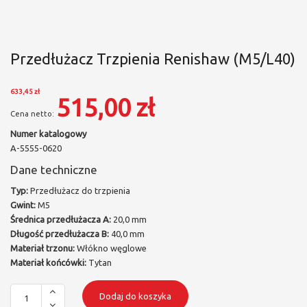
Przedłużacz Trzpienia Renishaw (M5/L40)
633,45 zł
515,00 zł
Numer katalogowy
A-5555-0620
Dane techniczne
Typ:
Przedłużacz do trzpienia
Gwint:
M5
Średnica przedłużacza A:
20,0 mm
Długość przedłużacza B:
40,0 mm
Materiał trzonu:
Włókno węglowe
Materiał końcówki:
Tytan
Dodaj do koszyka