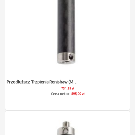
Przedłużacz Trzpienia Renishaw (M5/L120)
731,85 zł
595,00 zł