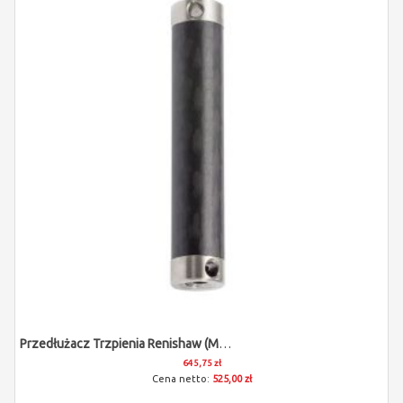
Przedłużacz Trzpienia Renishaw (M5/L60)
645,75 zł
525,00 zł