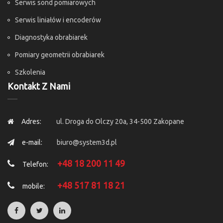
Serwis sond pomiarowych
Serwis liniałów i encoderów
Diagnostyka obrabiarek
Pomiary geometrii obrabiarek
Szkolenia
Kontakt Z Nami
Adres:
ul. Droga do Olczy 20a, 34-500 Zakopane
e-mail:
biuro@system3d.pl
+48 18 200 11 49
Telefon:
+48 517 81 18 21
mobile: