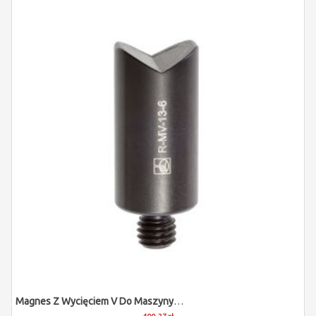
Magnes Z Wycięciem V Do Maszyny Pomiarowej (M6/L25/D12,7)