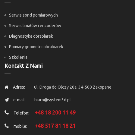
Serwis sond pomiarowych
Serwis liniałów i encoderów
Diagnostyka obrabiarek
Pomiary geometrii obrabiarek
Szkolenia
Kontakt Z Nami
Adres:
ul. Droga do Olczy 20a, 34-500 Zakopane
e-mail:
biuro@system3d.pl
+48 18 200 11 49
Telefon:
+48 517 81 18 21
mobile: