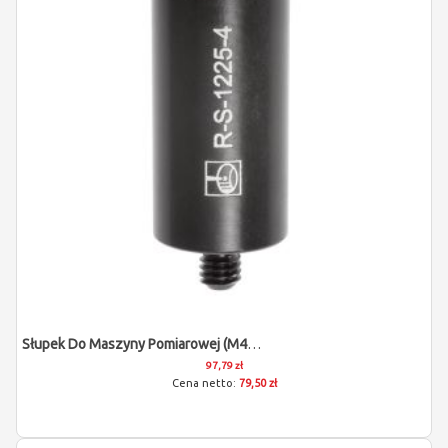
Słupek Do Maszyny Pomiarowej (M4/L25/D12)
97,79 zł
79,50 zł