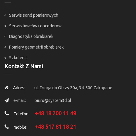
Serwis sond pomiarowych
Serwis liniałów i encoderów
Diagnostyka obrabiarek
Pomiary geometrii obrabiarek
Szkolenia
Kontakt Z Nami
Adres:
ul. Droga do Olczy 20a, 34-500 Zakopane
e-mail:
biuro@system3d.pl
+48 18 200 11 49
Telefon:
+48 517 81 18 21
mobile: