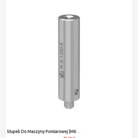
Słupek Do Maszyny Pomiarowej (M6/L50/D12,7)