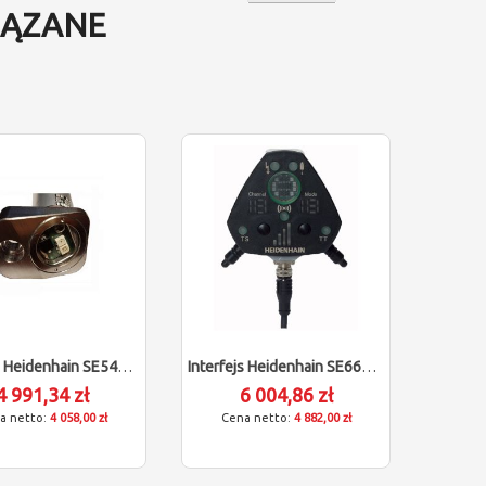
ĄZANE
Interfejs Heidenhain SE540 (dostawa 16-18 Tygodni)
Interfejs Heidenhain SE660 (dostawa 16-18 Tygodni)
4 991,34 zł
6 004,86 zł
4 058,00 zł
4 882,00 zł