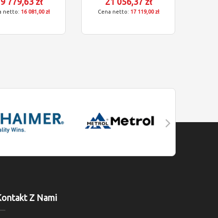
9 779,63 zł
21 056,37 zł
16 081,00 zł
17 119,00 zł
ontakt Z Nami