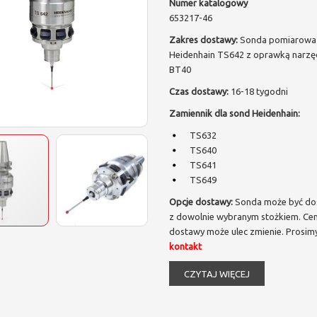
Numer katalogowy
653217-46
Zakres dostawy:
Sonda pomiarowa
Heidenhain TS642 z oprawką narz
BT40
Czas dostawy:
16-18 tygodni
Zamiennik dla sond Heidenhain:
TS632
TS640
TS641
TS649
Opcje dostawy:
Sonda może być do
z dowolnie wybranym stożkiem. Cen
dostawy może ulec zmienie. Prosim
kontakt
CZYTAJ WIĘCEJ