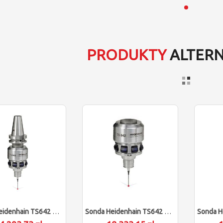
PRODUKTY
ALTER
Sonda Heidenhain TS642 BT40 (dostawa 3-5 Dni)
Sonda Heidenhain TS642 Bez Oprawki (dostawa 16-18 Tygodni)