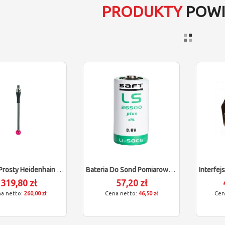
PRODUKTY
POWI
Trzpień Prosty Heidenhain (M3/L40/D5)
Bateria Do Sond Pomiarowych SAFT (3.6V)
319,80 zł
57,20 zł
260,00 zł
46,50 zł