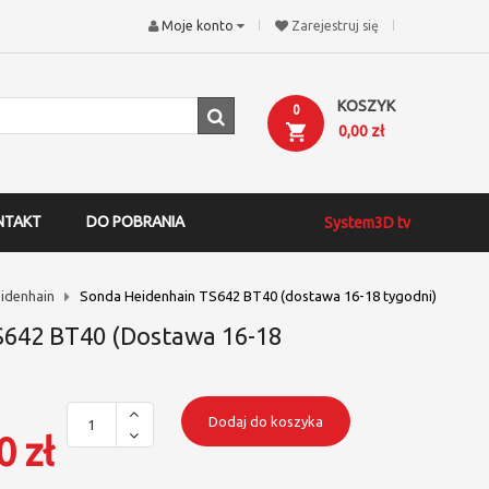
Moje konto
Zarejestruj się
KOSZYK
0
0,00 zł
NTAKT
DO POBRANIA
System3D tv
idenhain
Sonda Heidenhain TS642 BT40 (dostawa 16-18 tygodni)
S642 BT40 (dostawa 16-18
Dodaj do koszyka
0 zł