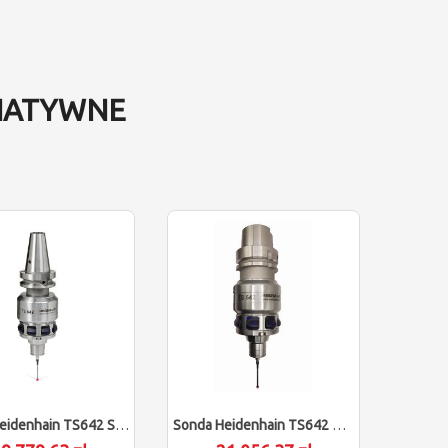
NATYWNE
Sonda Heidenhain TS642 SK40 (dostawa 16-18 Tygodni)
Sonda Heidenhain TS642 HSK-A63 (dostawa 16-18 Tygodni)