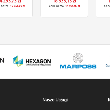
4 293,73 zł
18 333,15 zł
1
19 751,00 zł
14 905,00 zł
Nasze Usługi
K