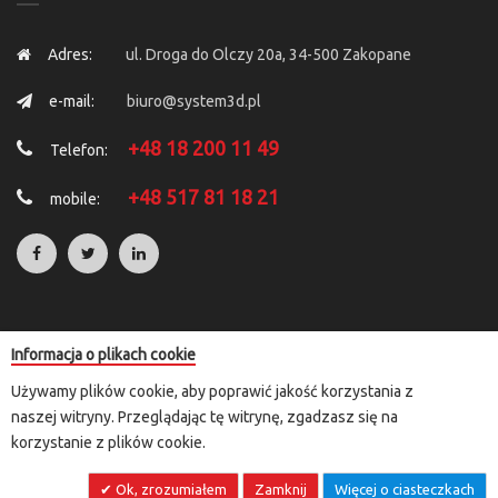
Adres:
ul. Droga do Olczy 20a, 34-500 Zakopane
e-mail:
biuro@system3d.pl
+48 18 200 11 49
Telefon:
+48 517 81 18 21
mobile:
Informacja o plikach cookie
Copyright © 2025 by
System 3D
. All Rights Reserved.
Używamy plików cookie, aby poprawić jakość korzystania z
Rozliczenia transakcji kartą płatniczą i e-przelewem przeprowadzane
naszej witryny. Przeglądając tę witrynę, zgadzasz się na
są za pośrednictwem przelewy24.pl lub paypal
korzystanie z plików cookie.
Ok, zrozumiałem
Zamknij
Więcej o ciasteczkach