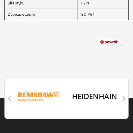
Siła styku
1,2 N
Zabezpieczenie
IEC IP67
powrót