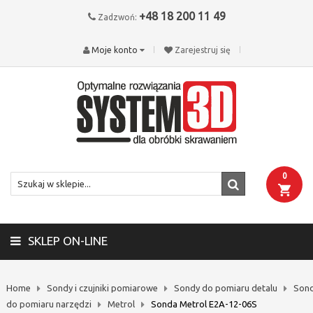
+48 18 200 11 49
Zadzwoń:
Moje konto
Zarejestruj się
0
SKLEP ON-LINE
Home
Sondy i czujniki pomiarowe
Sondy do pomiaru detalu
Son
do pomiaru narzędzi
Metrol
Sonda Metrol E2A-12-06S