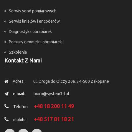
Serwis sond pomiarowych
Serwis liniałów i encoderów
Diagnostyka obrabiarek
Pomiary geometrii obrabiarek
Szkolenia
Kontakt Z Nami
Adres:
ul. Droga do Olczy 20a, 34-500 Zakopane
e-mail:
biuro@system3d.pl
+48 18 200 11 49
Telefon:
+48 517 81 18 21
mobile: