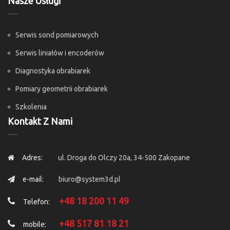
Nasze Usługi
Serwis sond pomiarowych
Serwis liniałów i encoderów
Diagnostyka obrabiarek
Pomiary geometrii obrabiarek
Szkolenia
Kontakt Z Nami
Adres:
ul. Droga do Olczy 20a, 34-500 Zakopane
e-mail:
biuro@system3d.pl
+48 18 200 11 49
Telefon:
+48 517 81 18 21
mobile: