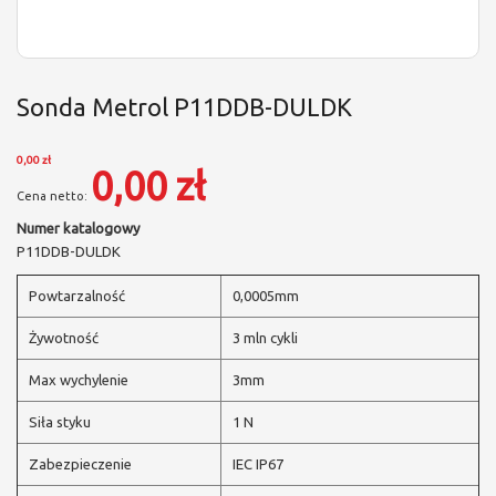
Sonda Metrol P11DDB-DULDK
0,00 zł
0,00 zł
Numer katalogowy
P11DDB-DULDK
Powtarzalność
0,0005mm
Żywotność
3 mln cykli
Max wychylenie
3mm
Siła styku
1 N
Zabezpieczenie
IEC IP67