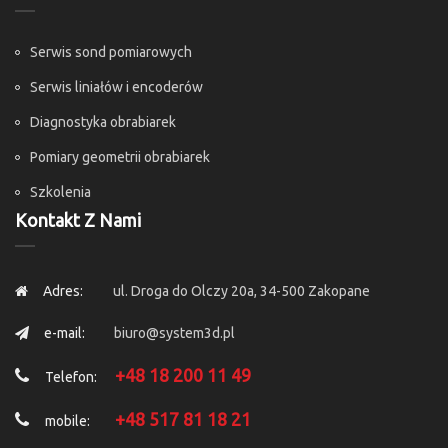
Serwis sond pomiarowych
Serwis liniałów i encoderów
Diagnostyka obrabiarek
Pomiary geometrii obrabiarek
Szkolenia
Kontakt Z Nami
Adres:
ul. Droga do Olczy 20a, 34-500 Zakopane
e-mail:
biuro@system3d.pl
+48 18 200 11 49
Telefon:
+48 517 81 18 21
mobile: