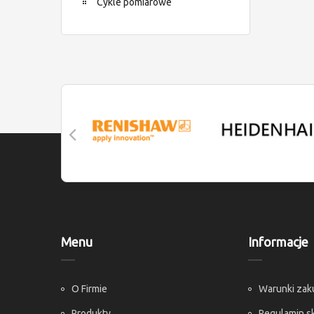
Cykle pomiarowe
Menu
Informacje
O Firmie
Warunki za
Produkty
Regulamin s