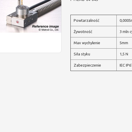
Powtarzalność
0,000
Żywotność
3 mln c
Max wychylenie
5mm
Siła styku
1,5 N
Zabezpieczenie
IEC IP6