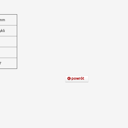
5mm
ykli
7
powrót