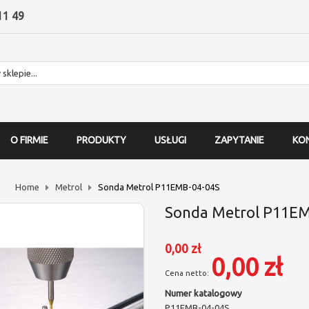
11 49
O FIRMIE
PRODUKTY
USŁUGI
ZAPYTANIE
KO
Home
Metrol
Sonda Metrol P11EMB-04-04S
Sonda Metrol P11EM
0,00 zł
0,00 zł
Numer katalogowy
P11EMB-04-04S