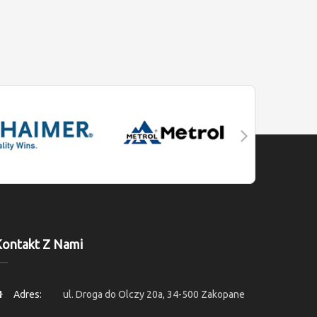
ontakt Z Nami
Adres:
ul. Droga do Olczy 20a, 34-500 Zakopane