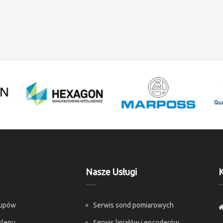
Nasze Usługi
K
kupów
Serwis sond pomiarowych
klepu
Serwis liniałów i encoderów