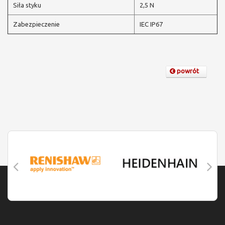
Siła styku
2,5 N
Zabezpieczenie
IEC IP67
powrót