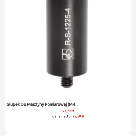
Słupek Do Maszyny Pomiarowej (M4/L25/D12)
97,79 zł
79,50 zł