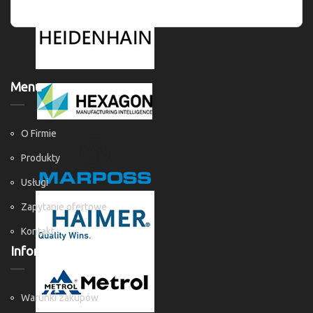
Menu
O Firmie
Produkty
Usługi
Zapytanie ofertowe
Kontakt
Informacje
Warunki zakupów