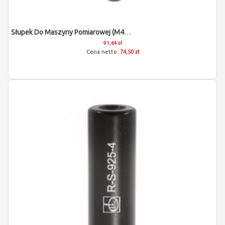
Słupek Do Maszyny Pomiarowej (M4/L20/D12)
91,64 zł
74,50 zł