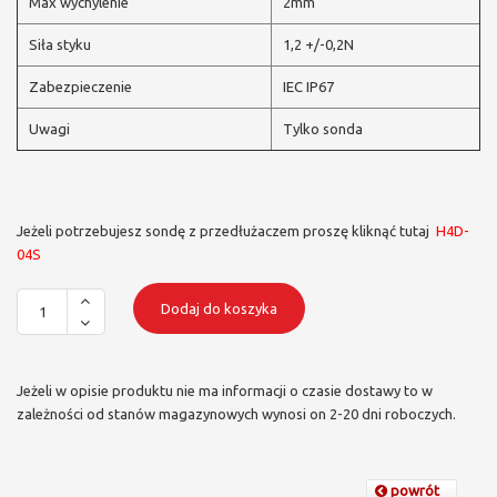
Max wychylenie
2mm
Siła styku
1,2 +/-0,2N
Zabezpieczenie
IEC IP67
Uwagi
Tylko sonda
Jeżeli potrzebujesz sondę z przedłużaczem proszę kliknąć tutaj
H4D-
04S
Dodaj do koszyka
Jeżeli w opisie produktu nie ma informacji o czasie dostawy to w
zależności od stanów magazynowych wynosi on 2-20 dni roboczych.
powrót