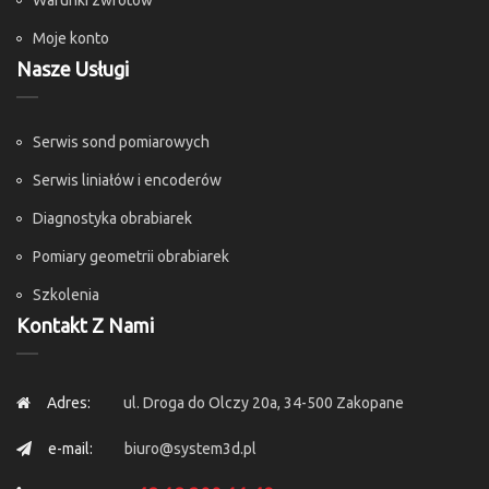
Warunki zwrotów
Moje konto
Nasze Usługi
Serwis sond pomiarowych
Serwis liniałów i encoderów
Diagnostyka obrabiarek
Pomiary geometrii obrabiarek
Szkolenia
Kontakt Z Nami
Adres:
ul. Droga do Olczy 20a, 34-500 Zakopane
e-mail:
biuro@system3d.pl