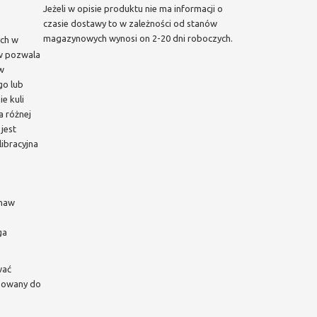
Jeżeli w opisie produktu nie ma informacji o
czasie dostawy to w zależności od stanów
magazynowych wynosi on 2-20 dni roboczych.
ych w
w pozwala
 w
go lub
e kuli
a różnej
jest
libracyjna
shaw
ga
wać
osowany do