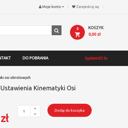
Moje konto
Zarejestruj się
KOSZYK
0
0,00 zł
NTAKT
DO POBRANIA
System3D tv
yki osi obrotowych
 Ustawienia Kinematyki Osi
Dodaj do koszyka
zł