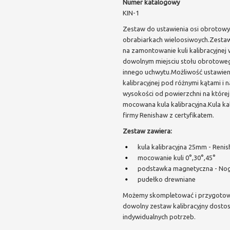
Numer katalogowy
KIN-1
Zestaw do ustawienia osi obrotow
obrabiarkach wieloosiwoych.Zesta
na zamontowanie kuli kalibracyjnej
dowolnym miejsciu stołu obrotowe
innego uchwytu.Możliwość ustawieni
kalibracyjnej pod różnymi kątami i n
wysokości od powierzchni na której 
mocowana kula kalibracyjna.Kula ka
firmy Renishaw z certyfikatem.
Zestaw zawiera:
kula kalibracyjna 25mm - Reni
mocowanie kuli 0°,30°,45°
podstawka magnetyczna - No
pudełko drewniane
Możemy skompletować i przygoto
dowolny zestaw kalibracyjny dost
indywidualnych potrzeb.