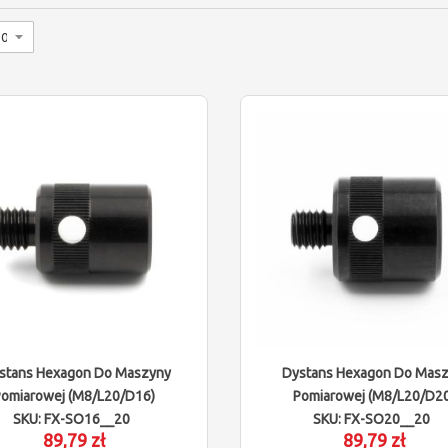
stans Hexagon Do Maszyny
Dystans Hexagon Do Mas
Pomiarowej (M8/L20/D16)
Pomiarowej (M8/L20/D20
SKU: FX-SO16__20
SKU: FX-SO20__20
89,79 zł
89,79 zł