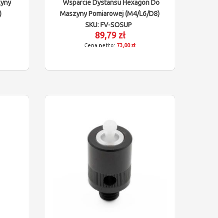
zyny
Wsparcie Dystansu Hexagon Do
)
Maszyny Pomiarowej (M4/L6/D8)
SKU: FV-SOSUP
89,79 zł
73,00 zł