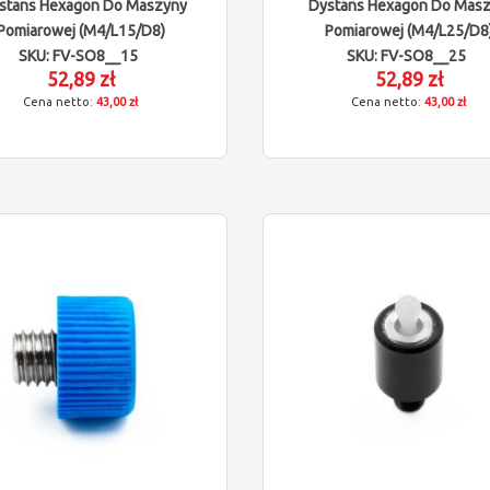
stans Hexagon Do Maszyny
Dystans Hexagon Do Mas
Pomiarowej (M4/L15/D8)
Pomiarowej (M4/L25/D8
SKU: FV-SO8__15
SKU: FV-SO8__25
52,89 zł
52,89 zł
43,00 zł
43,00 zł