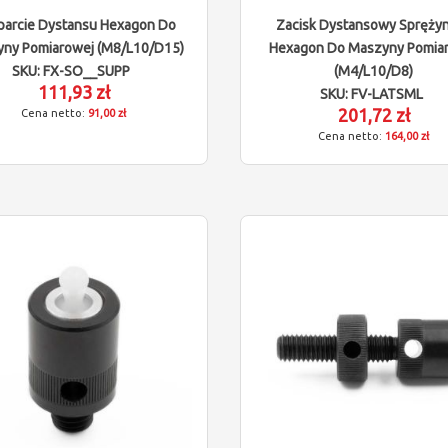
arcie Dystansu Hexagon Do
Zacisk Dystansowy Spręży
ny Pomiarowej (M8/L10/D15)
Hexagon Do Maszyny Pomia
SKU: FX-SO__SUPP
(M4/L10/D8)
111,93 zł
SKU: FV-LATSML
201,72 zł
91,00 zł
164,00 zł