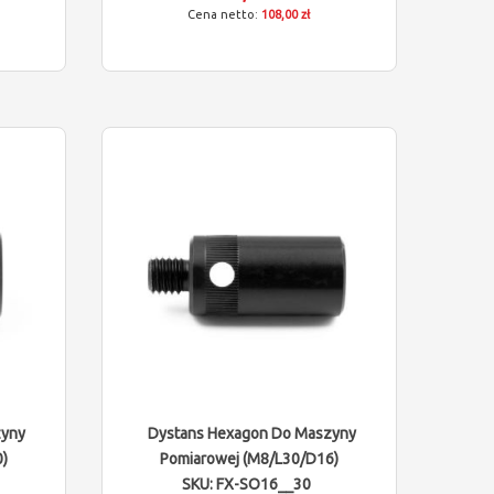
108,00 zł
zyny
Dystans Hexagon Do Maszyny
)
Pomiarowej (M8/L30/D16)
SKU: FX-SO16__30