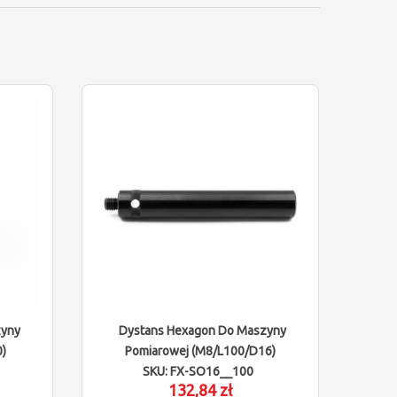
zyny
Dystans Hexagon Do Maszyny
)
Pomiarowej (M8/L100/D16)
SKU: FX-SO16__100
132,84 zł