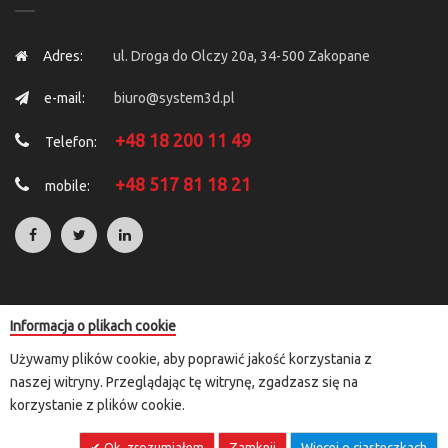
Adres:
ul. Droga do Olczy 20a, 34-500 Zakopane
e-mail:
biuro@system3d.pl
+48 18 200 11 49
Telefon:
+48 517 81 18 21
mobile:
Informacja o plikach cookie
Copyright © 2025 by
System 3D
. All Rights Reserved.
Używamy plików cookie, aby poprawić jakość korzystania z
Rozliczenia transakcji kartą płatniczą i e-przelewem przeprowadzane
naszej witryny. Przeglądając tę witrynę, zgadzasz się na
są za pośrednictwem przelewy24.pl lub paypal
korzystanie z plików cookie.
Ok, zrozumiałem
Zamknij
Więcej o ciasteczkach