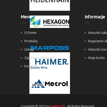
Menu
Informacje
O Firmie
Warunki za
Produkty
Regulamin s
Usługi
Warunki zw
Zapytanie ofertowe
Moje konto
Kontakt
Copyright © 2025 by
System 3D
. All Rights Reserved.