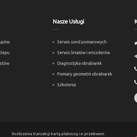
Nasze Usługi
K
kupów
Serwis sond pomiarowych
klepu
Serwis liniałów i encoderów
rotów
Diagnostyka obrabiarek
Pomiary geometrii obrabiarek
Szkolenia
Rozliczenia transakcji kartą płatniczą i e-przelewem