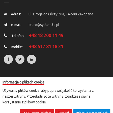
Adres:
ul. Droga do Olczy 20a, 34-500 Zakopane
e-mail:
biuro@system3d.pl
+48 18 200 11 49
Telefon:
+48 517 81 18 21
mobile:
Informacja o plikach cookie
Copyright © 2025 by
System 3D
. All Rights Reserved.
Używamy plików cookie, aby poprawić jakość korzystania z
Rozliczenia transakcji kartą płatniczą i e-przelewem przeprowadzane
naszej witryny. Przeglądając tę witrynę, zgadzasz się na
są za pośrednictwem przelewy24.pl lub paypal
korzystanie z plików cookie.
Ok, zrozumiałem
Zamknij
Więcej o ciasteczkach