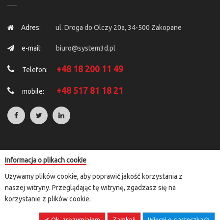
Adres:
ul. Droga do Olczy 20a, 34-500 Zakopane
e-mail:
biuro@system3d.pl
+48 18 200 11 49
Telefon:
+48 517 81 18 21
mobile:
Informacja o plikach cookie
Copyright © 2025 by
System 3D
. All Rights Reserved.
Używamy plików cookie, aby poprawić jakość korzystania z
Rozliczenia transakcji kartą płatniczą i e-przelewem przeprowadzane
naszej witryny. Przeglądając tę witrynę, zgadzasz się na
są za pośrednictwem przelewy24.pl lub paypal
korzystanie z plików cookie.
Ok, zrozumiałem
Zamknij
Więcej o ciasteczkach