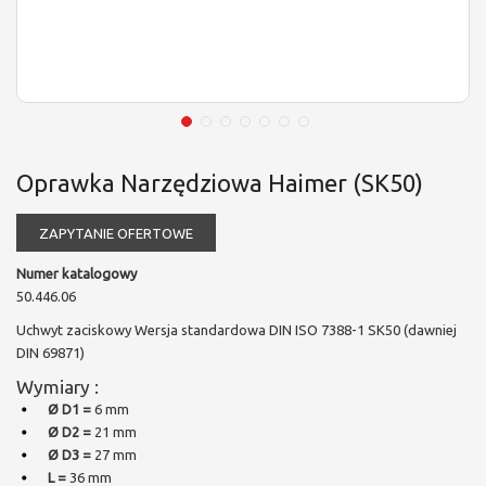
Oprawka Narzędziowa Haimer (SK50)
ZAPYTANIE OFERTOWE
Numer katalogowy
50.446.06
Uchwyt zaciskowy Wersja standardowa DIN ISO 7388-1 SK50 (dawniej
DIN 69871)
Wymiary :
Ø D1 =
6 mm
Ø D2 =
21 mm
Ø D3 =
27 mm
L =
36 mm