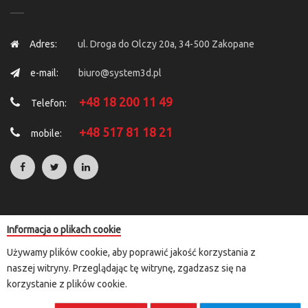
Adres:
ul. Droga do Olczy 20a, 34-500 Zakopane
e-mail:
biuro@system3d.pl
+48 18 200 11 49
Telefon:
+48 517 81 18 21
mobile:
Informacja o plikach cookie
Copyright © 2025 by
System 3D
. All Rights Reserved.
Używamy plików cookie, aby poprawić jakość korzystania z
Rozliczenia transakcji kartą płatniczą i e-przelewem przeprowadzane
naszej witryny. Przeglądając tę witrynę, zgadzasz się na
są za pośrednictwem przelewy24.pl lub paypal
korzystanie z plików cookie.