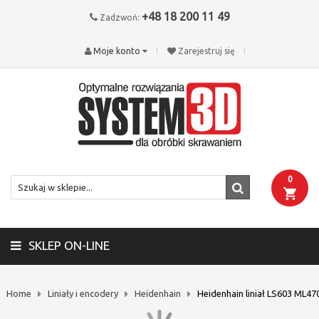
+48 18 200 11 49
Zadzwoń:
Moje konto
Zarejestruj się
0
SKLEP ON-LINE
Home
Liniały i encodery
Heidenhain
Heidenhain liniał LS603 ML47