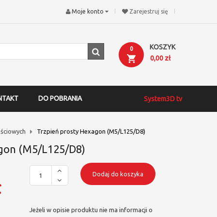
Moje konto
Zarejestruj się
KOSZYK
0
0,00 zł
NTAKT
DO POBRANIA
System3D tv
ściowych
Trzpień prosty Hexagon (M5/L125/D8)
gon (M5/L125/D8)
Dodaj do koszyka
ł
Jeżeli w opisie produktu nie ma informacji o