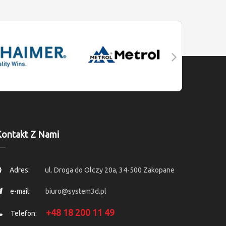
ontakt Z Nami
Adres:
ul. Droga do Olczy 20a, 34-500 Zakopane
e-mail:
biuro@system3d.pl
+48 18 200 11 49
Telefon: