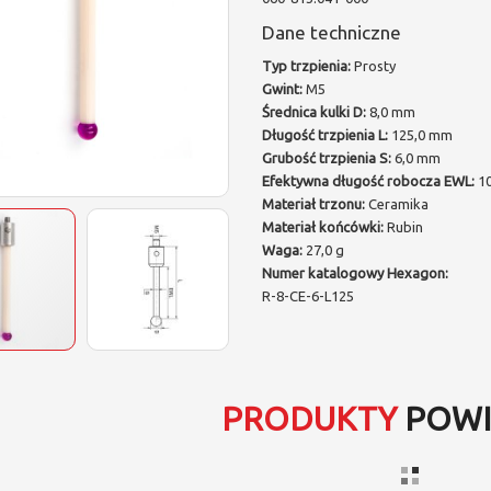
Dane techniczne
Typ trzpienia:
Prosty
Gwint:
M5
Średnica kulki D:
8,0 mm
Długość trzpienia L:
125,0 mm
Grubość trzpienia S:
6,0 mm
Efektywna długość robocza EWL:
10
Materiał trzonu:
Ceramika
Materiał końcówki:
Rubin
Waga:
27,0 g
Numer katalogowy Hexagon:
R-8-CE-6-L125
PRODUKTY
POWI