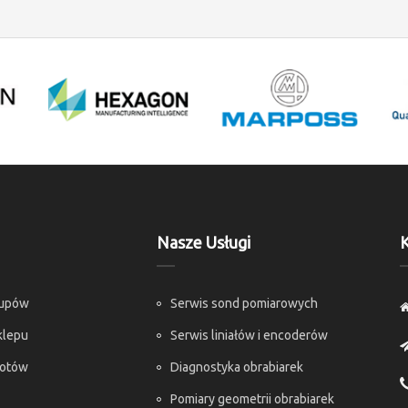
Nasze Usługi
K
kupów
Serwis sond pomiarowych
klepu
Serwis liniałów i encoderów
rotów
Diagnostyka obrabiarek
Pomiary geometrii obrabiarek