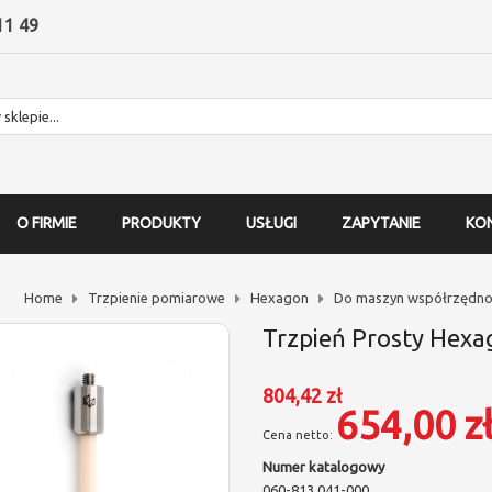
11 49
O FIRMIE
PRODUKTY
USŁUGI
ZAPYTANIE
KO
Home
Trzpienie pomiarowe
Hexagon
Do maszyn współrzędno
Trzpień Prosty Hexa
804,42 zł
654,00 z
Numer katalogowy
060-813.041-000