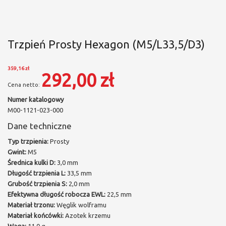
Trzpień Prosty Hexagon (M5/L33,5/D3)
359,16 zł
292,00 zł
Numer katalogowy
M00-1121-023-000
Dane techniczne
Typ trzpienia:
Prosty
Gwint:
M5
Średnica kulki D:
3,0 mm
Długość trzpienia L:
33,5 mm
Grubość trzpienia S:
2,0 mm
Efektywna długość robocza EWL:
22,5 mm
Materiał trzonu:
Węglik wolframu
Materiał końcówki:
Azotek krzemu