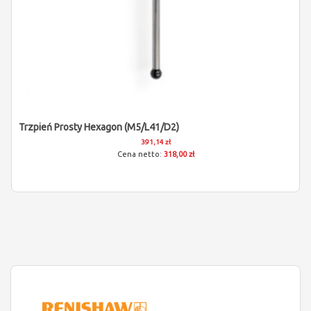
Trzpień Prosty Hexagon (M5/L41/D2)
391,14 zł
318,00 zł