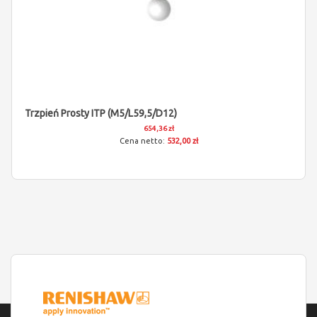
Trzpień Prosty ITP (M5/L59,5/D12)
654,36 zł
532,00 zł