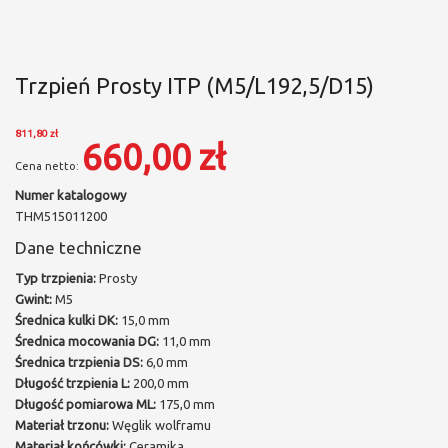
Trzpień Prosty ITP (M5/L192,5/D15)
811,80 zł
660,00 zł
Numer katalogowy
THM515011200
Dane techniczne
Typ trzpienia:
Prosty
Gwint:
M5
Średnica kulki DK:
15,0 mm
Średnica mocowania DG:
11,0 mm
Średnica trzpienia DS:
6,0 mm
Długość trzpienia L:
200,0 mm
Długość pomiarowa ML:
175,0 mm
Materiał trzonu:
Węglik wolframu
Materiał końcówki:
Ceramika