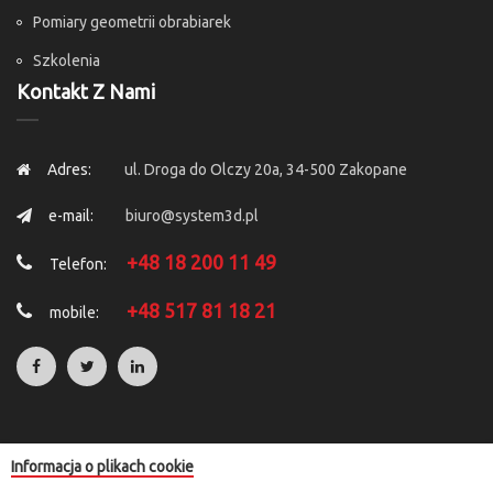
Pomiary geometrii obrabiarek
Szkolenia
Kontakt Z Nami
Adres:
ul. Droga do Olczy 20a, 34-500 Zakopane
e-mail:
biuro@system3d.pl
+48 18 200 11 49
Telefon:
+48 517 81 18 21
mobile:
Informacja o plikach cookie
Copyright © 2025 by
System 3D
. All Rights Reserved.