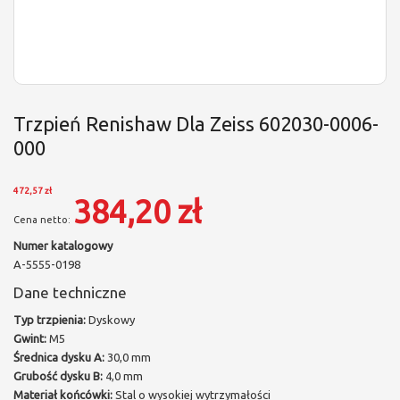
Trzpień Renishaw Dla Zeiss 602030-0006-
000
472,57 zł
384,20 zł
Numer katalogowy
A-5555-0198
Dane techniczne
Typ trzpienia:
Dyskowy
Gwint:
M5
Średnica dysku A:
30,0 mm
Grubość dysku B:
4,0 mm
Materiał końcówki:
Stal o wysokiej wytrzymałości