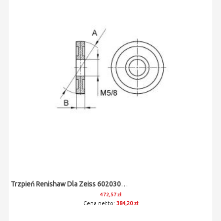
Trzpień Renishaw Dla Zeiss 602030-0004-000
472,57 zł
384,20 zł