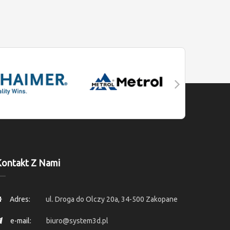
ontakt Z Nami
Adres:
ul. Droga do Olczy 20a, 34-500 Zakopane
e-mail:
biuro@system3d.pl