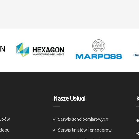
Nasze Usługi
K
kupów
Serwis sond pomiarowych
klepu
Serwis liniałów i encoderów