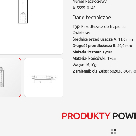
Numer katalogowy
A-5555-0148
Dane techniczne
Typ:
Przedłużacz do trzpienia
Gwint:
M5
Średnica przedłużacza A:
11,0 mm
Długość przedłużacza B:
40,0 mm
Materiał trzonu:
Tytan
Materiał końcówki:
Tytan
Waga:
16,10g
Zamiennik dla Zeiss:
602030-9049-
PRODUKTY
POWI