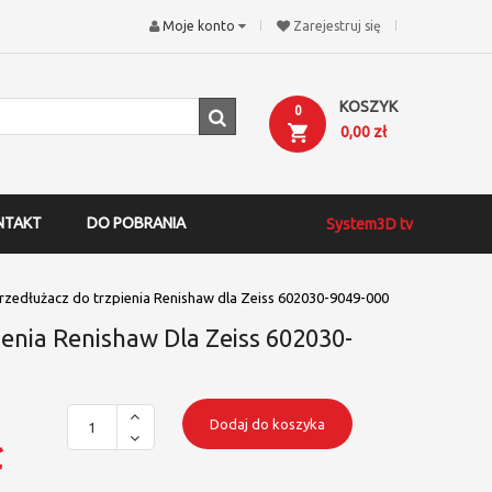
Moje konto
Zarejestruj się
KOSZYK
0
0,00 zł
NTAKT
DO POBRANIA
System3D tv
rzedłużacz do trzpienia Renishaw dla Zeiss 602030-9049-000
enia Renishaw Dla Zeiss 602030-
Dodaj do koszyka
ł