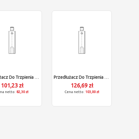
Przedłużacz Do Trzpienia Renishaw Dla Zeiss 602030-9044-000
Przedłużacz Do Trzpienia Renishaw Dla Zeiss 602030-9046-000
101,23 zł
126,69 zł
82,30 zł
103,00 zł