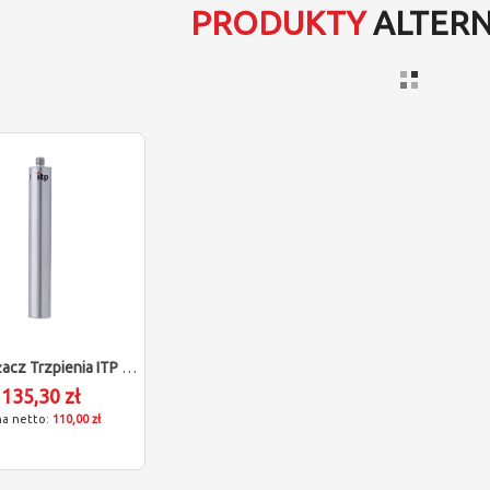
PRODUKTY
ALTER
Przedłużacz Trzpienia ITP Dla Zeiss 602030-9049-000
135,30 zł
110,00 zł