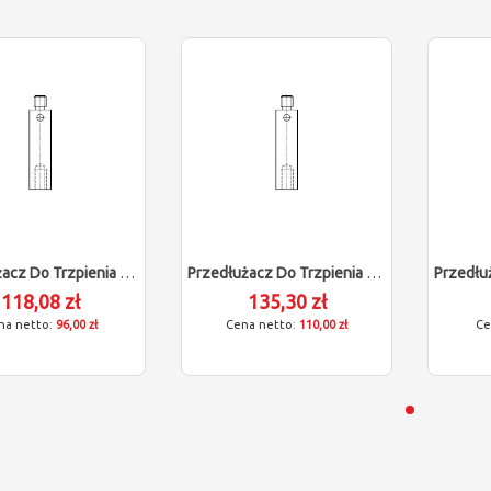
Przedłużacz Do Trzpienia Renishaw Dla Zeiss 602030-9045-000
Przedłużacz Do Trzpienia Renishaw Dla Zeiss 602030-9048-000
118,08 zł
135,30 zł
96,00 zł
110,00 zł