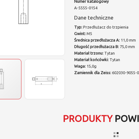
Numer katalogowy
A-5555-0154
Dane techniczne
Typ:
Przedłużacz do trzpienia
Gwint:
M5
Średnica przedłużacza A:
11,0 mm
Długość przedłużacza B:
75,0 mm
Materiał trzonu:
Tytan
Materiał końcówki:
Tytan
Waga:
15,0g
Zamiennik dla Zeiss:
602030-9055-
PRODUKTY
POWI