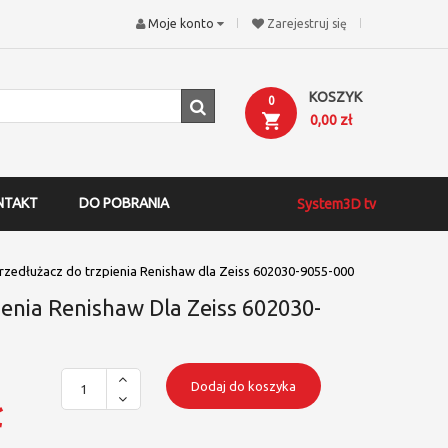
Moje konto
Zarejestruj się
KOSZYK
0
0,00 zł
NTAKT
DO POBRANIA
System3D tv
rzedłużacz do trzpienia Renishaw dla Zeiss 602030-9055-000
enia Renishaw Dla Zeiss 602030-
Dodaj do koszyka
ł