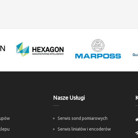
Nasze Usługi
K
kupów
Serwis sond pomiarowych
klepu
Serwis liniałów i encoderów