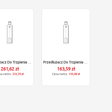
Przedłużacz Do Trzpienia Renishaw Dla Zeiss 602030-9054-000
Przedłużacz Do Trzpienia Renishaw Dla Zeiss 602030-9057-000
261,62 zł
163,59 zł
212,70 zł
133,00 zł