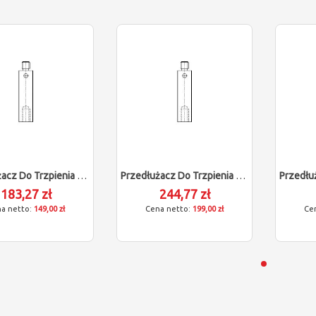
Przedłużacz Do Trzpienia Renishaw Dla Zeiss 602030-9050-000
Przedłużacz Do Trzpienia Renishaw Dla Zeiss 602030-9052-000
183,27 zł
244,77 zł
149,00 zł
199,00 zł