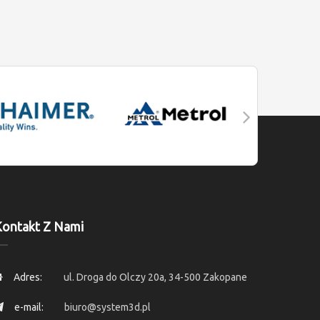
ontakt Z Nami
Adres:
ul. Droga do Olczy 20a, 34-500 Zakopane
e-mail:
biuro@system3d.pl