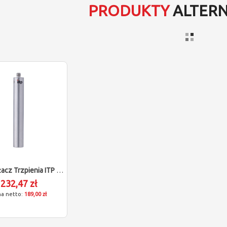
PRODUKTY
ALTER
Przedłużacz Trzpienia ITP Dla Zeiss 602030-9055-000
232,47 zł
189,00 zł