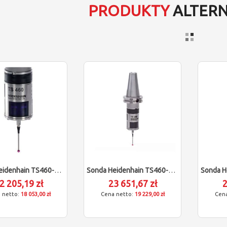
PRODUKTY
ALTER
Sonda Heidenhain TS460-CP Bez Oprawki (dostawa 16-18 Tygodni)
Sonda Heidenhain TS460-CP SK40 S81 (dostawa 16-18 Tygodni)
2 205,19 zł
23 651,67 zł
2
18 053,00 zł
19 229,00 zł