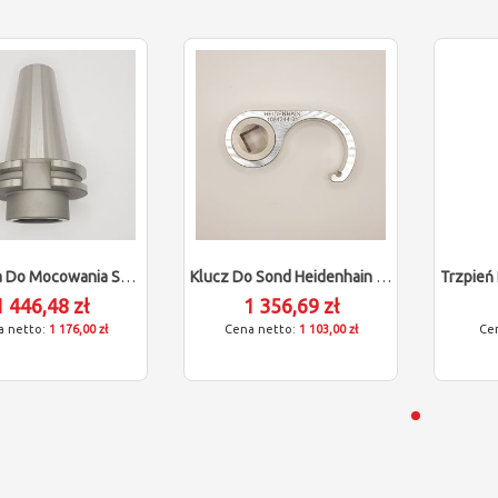
Oprawka Do Mocowania Sondy Heidenhain (SK40 DIN 69871)
Klucz Do Sond Heidenhain TS460
1 446,48 zł
1 356,69 zł
1 176,00 zł
1 103,00 zł