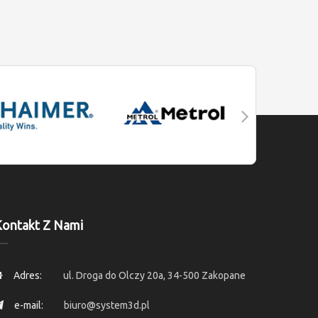
ontakt Z Nami
Adres:
ul. Droga do Olczy 20a, 34-500 Zakopane
e-mail:
biuro@system3d.pl