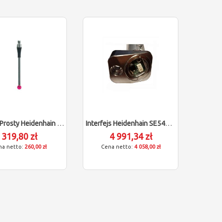
Trzpień Prosty Heidenhain (M3/L40/D4)
Interfejs Heidenhain SE540 (dostawa 16-18 Tygodni)
319,80 zł
4 991,34 zł
260,00 zł
4 058,00 zł