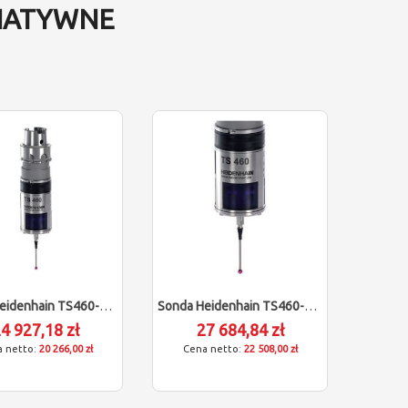
NATYWNE
Sonda Heidenhain TS460-CP HSK-A63 (dostawa 16-18 Tygodni)
Sonda Heidenhain TS460-CP Bez Oprawki (dostawa 3-5 Dni)
4 927,18 zł
27 684,84 zł
20 266,00 zł
22 508,00 zł