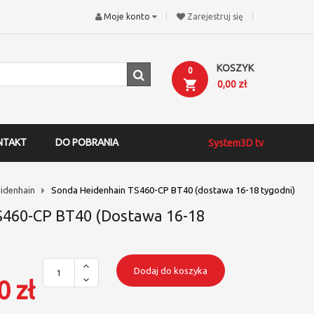
Moje konto
Zarejestruj się
KOSZYK
0
0,00 zł
NTAKT
DO POBRANIA
System3D tv
idenhain
Sonda Heidenhain TS460-CP BT40 (dostawa 16-18 tygodni)
S460-CP BT40 (dostawa 16-18
Dodaj do koszyka
0 zł