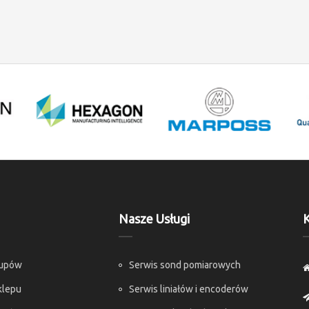
Nasze Usługi
K
kupów
Serwis sond pomiarowych
klepu
Serwis liniałów i encoderów