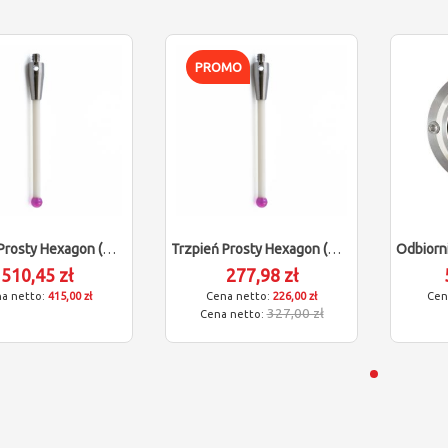
PROMO
Trzpień Prosty Hexagon (M4/L30/D4)
Trzpień Prosty Hexagon (M4/L50/D6)
510,45 zł
277,98 zł
415,00 zł
226,00 zł
327,00 zł