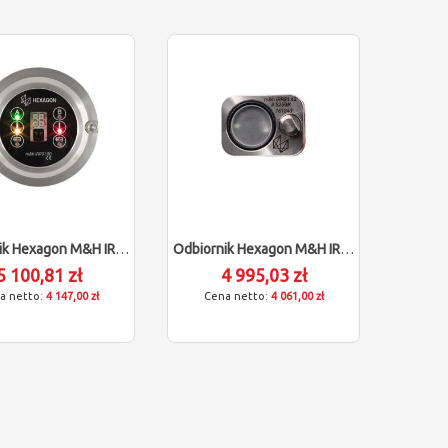
Odbiornik Hexagon M&h IRR91.50
Odbiornik Hexagon M&h IRR91.42
5 100,81 zł
4 995,03 zł
4 147,00 zł
4 061,00 zł