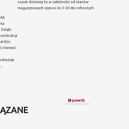
czasie dostawy to w zależności od stanów
magazynowych wynosi on 2-20 dni roboczych.
m&h
nia
 Dzięki
onstrukcji
bardzo
ć również
 pokazuje
...
powrót
ĄZANE