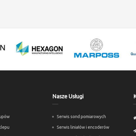
Nasze Usługi
K
kupów
Serwis sond pomiarowych
klepu
Serwis liniałów i encoderów