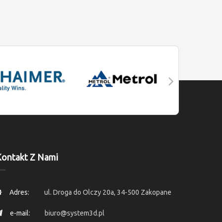
ontakt Z Nami
Adres:
ul. Droga do Olczy 20a, 34-500 Zakopane
e-mail:
biuro@system3d.pl