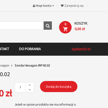
Moje konto
Zarejestruj się
KOSZYK
0
0,00 zł
NTAKT
DO POBRANIA
System3D tv
exagon
Sonda Hexagon IRP40.02
0.02
Dodaj do koszyka
0 zł
Jeżeli w opisie produktu nie ma informacji o