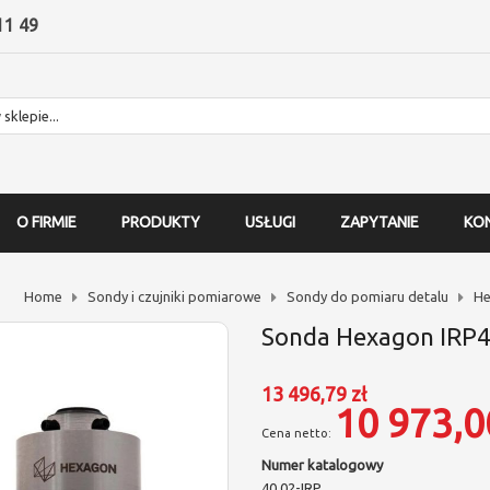
11 49
O FIRMIE
PRODUKTY
USŁUGI
ZAPYTANIE
KO
Home
Sondy i czujniki pomiarowe
Sondy do pomiaru detalu
H
Sonda Hexagon IRP4
13 496,79 zł
10 973,0
Numer katalogowy
40.02-IRP