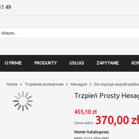
11 49
O FIRMIE
PRODUKTY
USŁUGI
ZAPYTANIE
KO
Home
Trzpienie pomiarowe
Hexagon
Do maszyn współrzędno
Trzpień Prosty Hexa
455,10 zł
370,00 z
Numer katalogowy
M00-1121-056-000