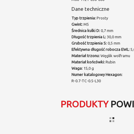
Dane techniczne
Typ trzpienia:
Prosty
Gwint:
M5
Średnica kulki D:
0,7 mm
Długość trzpienia L:
30,0 mm
Grubość trzpienia S:
0,5 mm
Efektywna długość robocza EWL:
5,
Materiał trzonu:
Węglik wolframu
Materiał końcówki:
Rubin
Waga:
15,0 g
Numer katalogowy Hexagon:
R-0.7-TC-0.5-L30
PRODUKTY
POWI