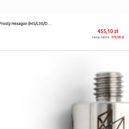
Trzpień Prosty Hexagon (M5/L30/D0,5)
455,10 zł
370,00 zł