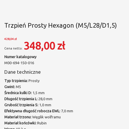
Trzpień Prosty Hexagon (M5/L28/D1,5)
428,04 zł
348,00 zł
Numer katalogowy
M00-694-150-016
Dane techniczne
Typ trzpienia:
Prosty
Gwint:
M5
Średnica kulki D:
1,5 mm
Długość trzpienia L:
28,0 mm
Grubość trzpienia S:
1,0 mm
Efektywna długość robocza EWL:
7,0 mm
Materiał trzonu:
Węglik wolframu
Materiał końcówki:
Rubin