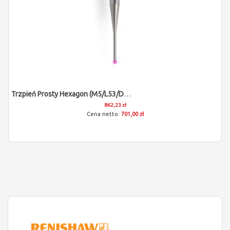
Trzpień Prosty Hexagon (M5/L53/D1,5)
862,23 zł
701,00 zł