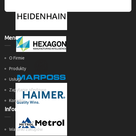
Menu
O Firmie
Produkty
Usługi
Zapytanie ofertowe
Kontakt
Informacje
Warunki zakupów